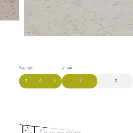
Корпус
Этаж
3
4
5
-1
-2